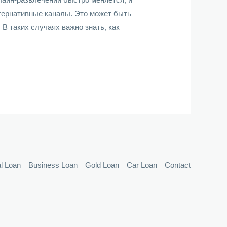
тернативные каналы. Это может быть
В таких случаях важно знать, как
l Loan
Business Loan
Gold Loan
Car Loan
Contact