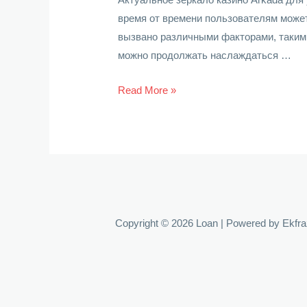
время от времени пользователям може
вызвано различными факторами, такими 
можно продолжать наслаждаться …
Arkada
Read More »
Casino
зеркало
ᐈ
Вход
на
официальный
сайт
Copyright © 2026 Loan | Powered by Ekfra
Аркада
Казино