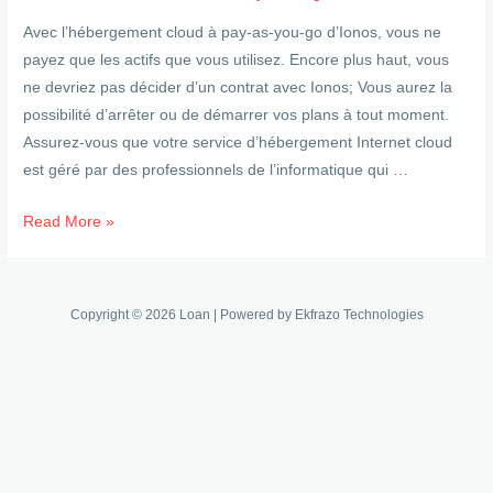
Avec l’hébergement cloud à pay-as-you-go d’Ionos, vous ne
payez que les actifs que vous utilisez. Encore plus haut, vous
ne devriez pas décider d’un contrat avec Ionos; Vous aurez la
possibilité d’arrêter ou de démarrer vos plans à tout moment.
Assurez-vous que votre service d’hébergement Internet cloud
est géré par des professionnels de l’informatique qui …
10
Read More »
choses
à
contempler
Copyright © 2026 Loan | Powered by Ekfrazo Technologies
lors
de
la
sélection
de
l’un