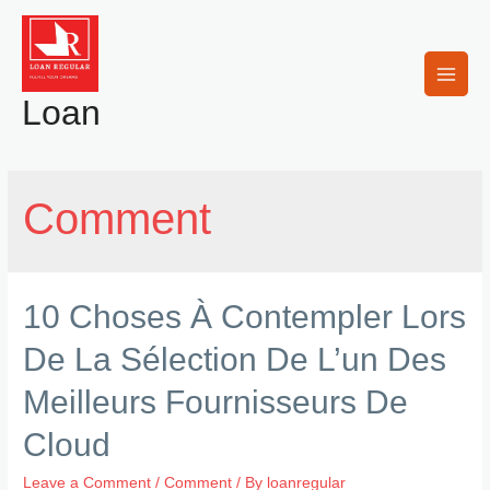
Skip
to
content
Main
Loan
Men
Comment
10 Choses À Contempler Lors
De La Sélection De L’un Des
Meilleurs Fournisseurs De
Cloud
Leave a Comment
/
Comment
/ By
loanregular