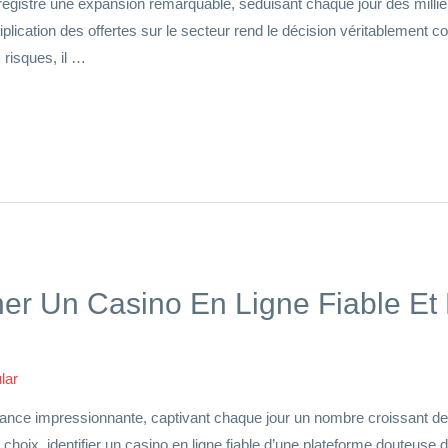
enregistre une expansion remarquable, séduisant chaque jour des milli
iplication des offertes sur le secteur rend le décision véritablement c
s risques, il …
r Un Casino En Ligne Fiable Et 
lar
ssance impressionnante, captivant chaque jour un nombre croissant de
oix, identifier un casino en ligne fiable d’une plateforme douteuse d