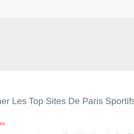
r Les Top Sites De Paris Sporti
lar