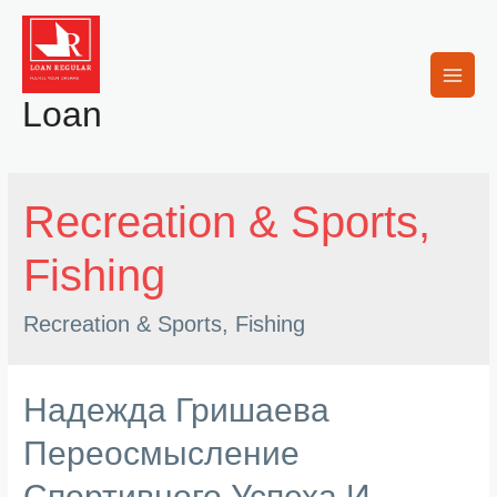
Skip
to
content
Main
Loan
Men
Recreation & Sports,
Fishing
Recreation & Sports, Fishing
Надежда Гришаева
Переосмысление
Спортивного Успеха И