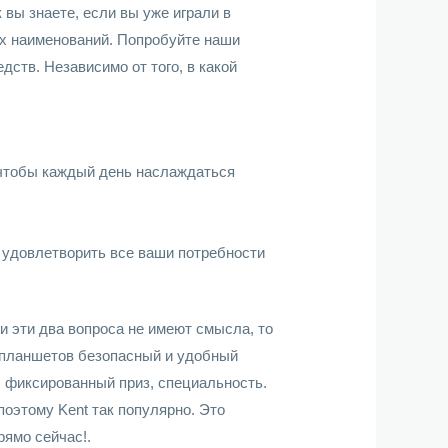
 вы знаете, если вы уже играли в
ых наименований. Попробуйте наши
ств. Независимо от того, в какой
, чтобы каждый день наслаждаться
м удовлетворить все ваши потребности
и эти два вопроса не имеют смысла, то
 и планшетов безопасный и удобный
р, фиксированный приз, специальность.
поэтому Kent так популярно. Это
рямо сейчас!.