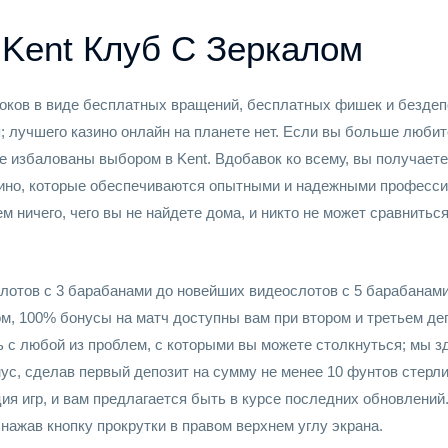
Kent Клуб С Зеркалом
роков в виде бесплатных вращений, бесплатных фишек и безде
 лучшего казино онлайн на планете нет. Если вы больше любит
ете избалованы выбором в Kent. Вдобавок ко всему, вы получае
зино, которые обеспечиваются опытными и надежными професси
м ничего, чего вы не найдете дома, и никто не может сравнит
ослотов с 3 барабанами до новейших видеослотов с 5 барабана
м, 100% бонусы на матч доступны вам при втором и третьем де
с любой из проблем, с которыми вы можете столкнуться; мы зде
ус, сделав первый депозит на сумму не менее 10 фунтов стерли
ия игр, и вам предлагается быть в курсе последних обновлений.
нажав кнопку прокрутки в правом верхнем углу экрана.