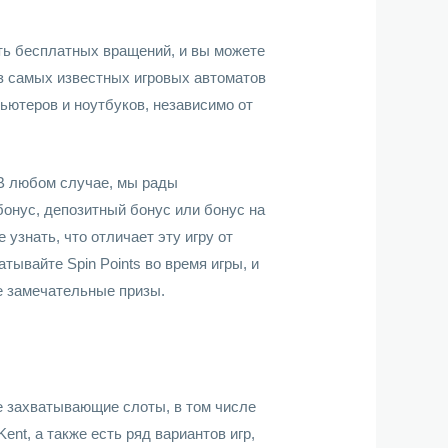
ять бесплатных вращений, и вы можете
з самых известных игровых автоматов
ьютеров и ноутбуков, независимо от
 В любом случае, мы рады
бонус, депозитный бонус или бонус на
 узнать, что отличает эту игру от
атывайте Spin Points во время игры, и
е замечательные призы.
гие захватывающие слоты, в том числе
nt, а также есть ряд вариантов игр,