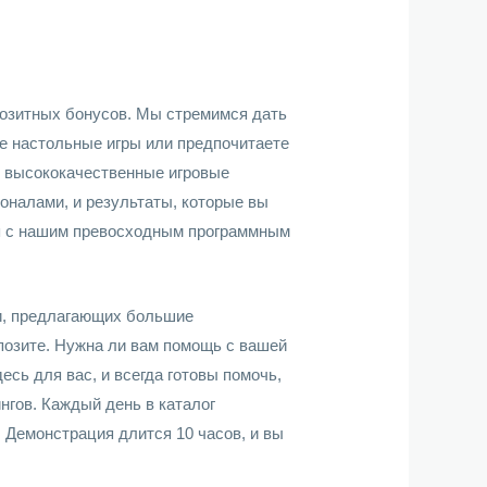
позитных бонусов. Мы стремимся дать
е настольные игры или предпочитаете
те высококачественные игровые
оналами, и результаты, которые вы
ься с нашим превосходным программным
ми, предлагающих большие
позите. Нужна ли вам помощь с вашей
сь для вас, и всегда готовы помочь,
нгов. Каждый день в каталог
 Демонстрация длится 10 часов, и вы