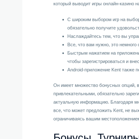
который выводит игры онлайн-казино н
С широким выбором игр на выбор
обязательно получите удовольст
Наслаждайтесь тем, что вы упра
Все, что вам нужно, это немного
Быстрым нажатием на приложение
чтобы зарегистрироваться и внес
Android-приложение Kent также 
Он имеет множество бонусных опций, 
привлекательными, обязательно зареги
актуальную информацию. Благодаря мн
все, что может предложить Kent, не вы
ограничиваясь вашим местоположение
Бонусы, Турниры