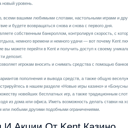
а новый уровень.
, всеми вашими любимыми слотами, настольными играми и други
вие и будете возвращаться снова и снова с первого дня.
вляете собственным банкроллом, контролируя скорость, с кото
 отдыха, немного времени и немного удачи — вот почему Kent лю
 вы можете перейти в Kent и получить доступ к своему уникал
ти депозит.
позволяет игрокам вносить и снимать средства с помощью банко
вариантов пополнения и вывода средств, а также общую веселу
стрируйтесь в нашем разделе «Новые игры казино» и «Бонусны
ожеству новейших бесплатных игр, а также традиционным слот
ходя из дома или офиса. Иметь возможность делать ставки на х
м или любыми другими подобными ограничениями.
 И Акции От Kent Казино