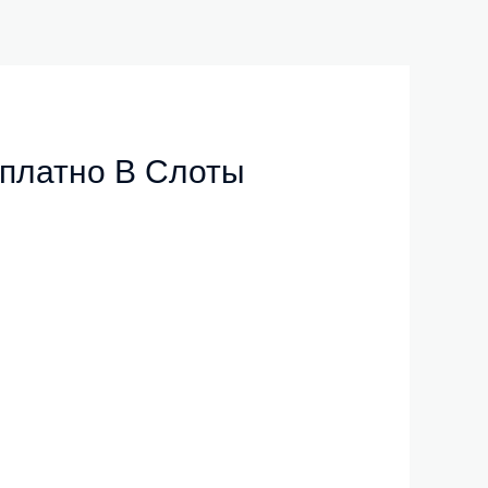
сплатно В Слоты