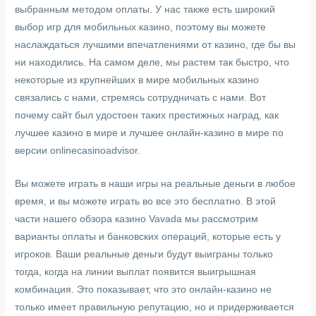
выбранным методом оплаты. У нас также есть широкий
выбор игр для мобильных казино, поэтому вы можете
наслаждаться лучшими впечатлениями от казино, где бы вы
ни находились. На самом деле, мы растем так быстро, что
некоторые из крупнейших в мире мобильных казино
связались с нами, стремясь сотрудничать с нами. Вот
почему сайт был удостоен таких престижных наград, как
лучшее казино в мире и лучшее онлайн-казино в мире по
версии onlinecasinoadvisor.
Вы можете играть в наши игры на реальные деньги в любое
время, и вы можете играть во все это бесплатно. В этой
части нашего обзора казино Vavada мы рассмотрим
варианты оплаты и банковских операций, которые есть у
игроков. Ваши реальные деньги будут выиграны только
тогда, когда на линии выплат появится выигрышная
комбинация. Это показывает, что это онлайн-казино не
только имеет правильную репутацию, но и придерживается