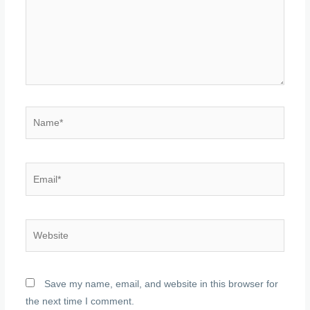
Name*
Email*
Website
Save my name, email, and website in this browser for
the next time I comment.