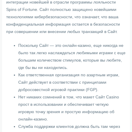
интеграции новейшей в отрасли программы лояльности
Spins of Fortune. Сайт полностью защищено новейшими
технологиями кибербезопасности, что означает, что ваша
конфиденциальная информация остается в безопасности
при совершении или внесении любых транзакций в Сайт.
Поскольку Сайт — это онлайн-казино, еще никогда не
было так легко наслаждаться любимыми играми с еще
большим количеством стимулов, которые вы любите,
где бы вы ни находились.
Как ответственная организация по азартным играм,
Сайт действует в соответствии с принципами
добросовестной игровой практики (FGP).
Нет никаких сомнений в том, что макет Сайт Casino
прост в использовании и обеспечивает четкую
игровую точку зрения и простую информацию об
онлайн-казино.
Служба поддержки клиентов должна быть там через