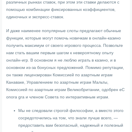
различных рынках ставок, при этом эти ставки делаются с
помощью комбинации фиксированных коэффициентов,
одиночных и экспресс-ставок.
И даже наименее популярные слоты предлагают обычные
функции, которые могут помочь новичкам в онлайн-казино
получить максимум от своего игрового процесса. Позвольте
нам стать вашим первым шагом к невероятному опыту
онлайн-игр. В основном я не люблю играть в казино, и в
основном из-за бонусных предложений. Помимо репутации,
он также лицензирован Комиссией по азартным играм
Канаваке, Управлением по азартным играм Мальты,
Комиссией по азартным играм Великобритании, одобрен eC
onora gra и членом Совета по интерактивным играм.
Мы не следовали строгой философии, а вместо этого
сосредоточились на том, что знали лучше всего, —
предоставить вам безопасный, надежный и полезный