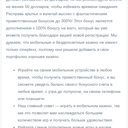
не менее 50 долларов, чтобы избежать времени ожидания.
Расправь крылья и взлетай высоко с фантастическим
приветственным бонусом до 300%! Этот бонус является
дополнением к 100% бонусу на матч, который вы уже
можете получить благодаря вашей новой регистрации. Мы
думаем, что мобильные и бездепозитные казино не имеют
только cineplexx, поэтому они решили добавить в свое
портфолио хорошее казино.
Играйте на своем мобильном устройстве в любое
время, чтобы получить приветственный бонус, и вы
сможете увидеть баланс своего бонусного счета в
любое время, с утра до полуночи, на своем телефоне
или планшете.
Наш главный совет — играть в мобильном казино, так
как это позволит вам наслаждаться большим
количеством игр и получать больше удовольствия.
Найдите самые популярные новые игры в нашем