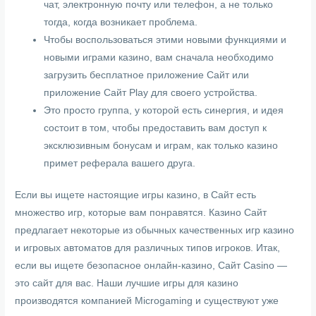
чат, электронную почту или телефон, а не только
тогда, когда возникает проблема.
Чтобы воспользоваться этими новыми функциями и
новыми играми казино, вам сначала необходимо
загрузить бесплатное приложение Сайт или
приложение Сайт Play для своего устройства.
Это просто группа, у которой есть синергия, и идея
состоит в том, чтобы предоставить вам доступ к
эксклюзивным бонусам и играм, как только казино
примет реферала вашего друга.
Если вы ищете настоящие игры казино, в Сайт есть
множество игр, которые вам понравятся. Казино Сайт
предлагает некоторые из обычных качественных игр казино
и игровых автоматов для различных типов игроков. Итак,
если вы ищете безопасное онлайн-казино, Сайт Casino —
это сайт для вас. Наши лучшие игры для казино
производятся компанией Microgaming и существуют уже