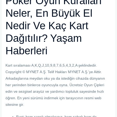
Poker Oyun Kuralları
Neler, En Büyük El
Nedir Ve Kaç Kart
Dağıtılır? Yaşam
Haberleri
Kart sıralaması A,K,Q,J,10,9,8,7,6,5,4,3,2,A şeklindedir.
Copyright © MYNET A.Ş. Telif Hakları MYNET A.Ş.’ye Aittir.
Arkadaşlarına meydan oku ya da istediğin cihazda dünyanın
her yerinden binlerce oyuncuyla oyna. Ücretsiz Oyun Çipleri
edin ve sezgisel arayüz ve yardımcı topluluk sayesinde hızlı
öğren. En yeni sürümü indirmek için tarayıcının resmi web
sitesine gir.
Evet; hem şanslı olmalısınız, hem sabırlı hem de