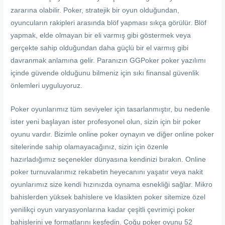
zararına olabilir. Poker, stratejik bir oyun olduğundan,
oyuncuların rakipleri arasında blöf yapması sıkça görülür. Blöf
yapmak, elde olmayan bir eli varmış gibi göstermek veya
gerçekte sahip olduğundan daha güçlü bir el varmış gibi
davranmak anlamına gelir. Paranızın GGPoker poker yazılımı
içinde güvende olduğunu bilmeniz için sıkı finansal güvenlik
önlemleri uyguluyoruz.
Poker oyunlarımız tüm seviyeler için tasarlanmıştır, bu nedenle
ister yeni başlayan ister profesyonel olun, sizin için bir poker
oyunu vardır. Bizimle online poker oynayın ve diğer online poker
sitelerinde sahip olamayacağınız, sizin için özenle
hazırladığımız seçenekler dünyasına kendinizi bırakın. Online
poker turnuvalarımız rekabetin heyecanını yaşatır veya nakit
oyunlarımız size kendi hızınızda oynama esnekliği sağlar. Mikro
bahislerden yüksek bahislere ve klasikten poker sitemize özel
yenilikçi oyun varyasyonlarına kadar çeşitli çevrimiçi poker
bahislerini ve formatlarını keşfedin. Çoğu poker oyunu 52