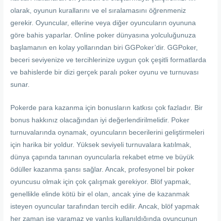
olarak, oyunun kurallarını ve el sıralamasını öğrenmeniz
gerekir. Oyuncular, ellerine veya diğer oyuncuların oyununa
göre bahis yaparlar. Online poker dünyasına yolculuğunuza
başlamanın en kolay yollarından biri GGPoker’dir. GGPoker,
beceri seviyenize ve tercihlerinize uygun çok çeşitli formatlarda
ve bahislerde bir dizi gerçek paralı poker oyunu ve turnuvası
sunar.
Pokerde para kazanma için bonusların katkısı çok fazladır. Bir
bonus hakkınız olacağından iyi değerlendirilmelidir. Poker
turnuvalarında oynamak, oyuncuların becerilerini geliştirmeleri
için harika bir yoldur. Yüksek seviyeli turnuvalara katılmak,
dünya çapında tanınan oyuncularla rekabet etme ve büyük
ödüller kazanma şansı sağlar. Ancak, profesyonel bir poker
oyuncusu olmak için çok çalışmak gerekiyor. Blöf yapmak,
genellikle elinde kötü bir el olan, ancak yine de kazanmak
isteyen oyuncular tarafından tercih edilir. Ancak, blöf yapmak
her zaman işe yaramaz ve yanlış kullanıldığında oyuncunun