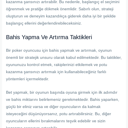
kazanma şansınızı artırabilir. Bu nedenle, başlangıç el seçimini
öğrenmek ve pratiğe dökmek önemlidir. Sabırlı olun, strateji
oluşturun ve deneyim kazandıkça giderek daha iyi bir şekilde
başlangıç ellerini değerlendirebileceksiniz.
Bahis Yapma Ve Artırma Taktikleri
Bir poker oyuncusu için bahis yapmak ve artırmak, oyunun
önemli bir stratejik unsuru olarak kabul edilmektedir. Bu taktikler,
oyununuzu kontrol etmek, rakiplerinizi etkilemek ve potu
kazanma şansınızı artırmak için kullanabileceğiniz farklı
yöntemleri içermektedir.
Bet yapmak, bir oyunun başında oyuna girmek için ilk adımdır
ve bahis miktarını belirlemeniz gerekmektedir. Bahis yaparken,
güçlü bir eliniz varsa ve diğer oyuncuların da kalmak
isteyeceğini düşünüyorsanız, potu artırabilirsiniz. Bu, diğer
oyuncuların ellerini bırakmalarını teşvik edebilir ve sizin