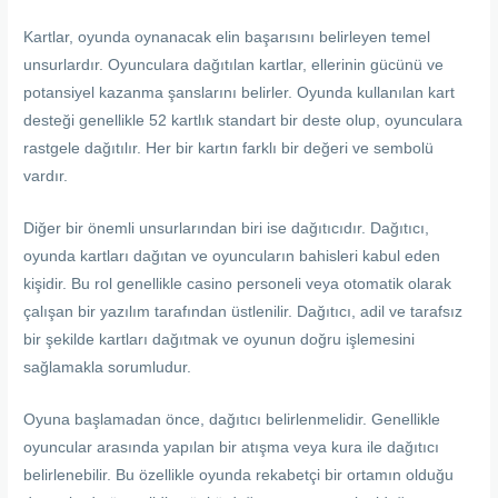
Kartlar, oyunda oynanacak elin başarısını belirleyen temel
unsurlardır. Oyunculara dağıtılan kartlar, ellerinin gücünü ve
potansiyel kazanma şanslarını belirler. Oyunda kullanılan kart
desteği genellikle 52 kartlık standart bir deste olup, oyunculara
rastgele dağıtılır. Her bir kartın farklı bir değeri ve sembolü
vardır.
Diğer bir önemli unsurlarından biri ise dağıtıcıdır. Dağıtıcı,
oyunda kartları dağıtan ve oyuncuların bahisleri kabul eden
kişidir. Bu rol genellikle casino personeli veya otomatik olarak
çalışan bir yazılım tarafından üstlenilir. Dağıtıcı, adil ve tarafsız
bir şekilde kartları dağıtmak ve oyunun doğru işlemesini
sağlamakla sorumludur.
Oyuna başlamadan önce, dağıtıcı belirlenmelidir. Genellikle
oyuncular arasında yapılan bir atışma veya kura ile dağıtıcı
belirlenebilir. Bu özellikle oyunda rekabetçi bir ortamın olduğu