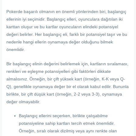
Pokerde başarılı olmanın en önemli yönlerinden biri, başlangıç
ellerinin iyi seçimidir. Başlangıç elleri, oyunculara dağıtılan iki
karttan oluşur ve bu kartlar oyuncuların elindeki potansiyel
değeri belirler. Her başlangıç eli, farklı bir potansiyel taşır ve bu
nedenle hangi ellerin oynamaya değer olduğunu bilmek
önemlidir.
Bir başlangıç elinin değerini belirlemek için, kartların sıralaması,
renkleri ve eşleşme potansiyelleri gibi faktörleri dikkate
almalısınız. Örneğin, bir çift yüksek kart (örneğin, K-K veya Q-
Q), genellikle oynamaya değer bir el olarak kabul edilir. Bununla
birlikte, bir çift düşük kart (örneğin, 2-2 veya 3-3), oynamaya
değer olmayabilir.
Başlangıç ellerini seçerken, birlikte çalışabilme
potansiyeline sahip kartları tercih etmek önemlidir.
Örneğin, sıralı olarak dizilmiş veya aynı renkte olan