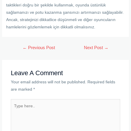
taktikleri doğru bir şekilde kullanmak, oyunda üstünlük
sağlamanızı ve potu kazanma şansınızı artırmanızı sağlayabilir.
Ancak, stratejinizi dikkatlice düşünmeli ve diğer oyuncuların
hamlelerini gözlemlemek için dikkatli olmalısınız.
Post
←
Previous Post
Next Post
→
navigation
Leave A Comment
Your email address will not be published.
Required fields
are marked
*
Type
here..