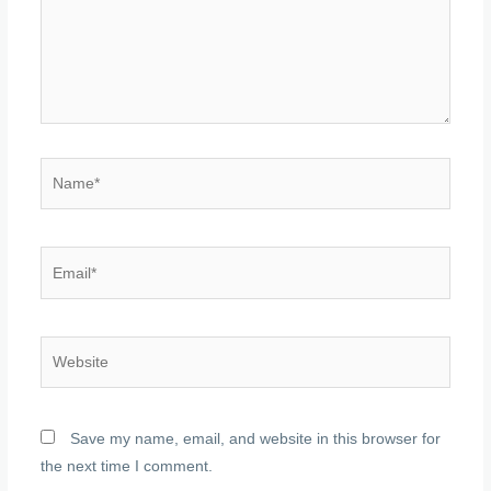
Name*
Email*
Website
Save my name, email, and website in this browser for
the next time I comment.