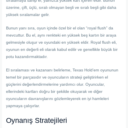
sıralamaya sahip el, yalnızca yüksek kart içeren eldir. Bunun
üzerine, çift, üçlü, sıralı olmayan beşli ve sıralı beşli gibi daha
yüksek sıralamalar gelir.
Bunun yanı sıra, oyun içinde özel bir el olan “royal flush” da
mevcuttur. Bu el, aynı renkteki en yüksek beş kartın bir araya
gelmesiyle oluşur ve oyundaki en yüksek eldir. Royal flush eli,
oyunun en değerli eli olarak kabul edilir ve genellikle büyük bir
potu kazandırmaktadır.
El sıralaması ve kazananı belirleme, Texas Hold’em oyununun
temel bir parçasıdır ve oyuncuların strateji geliştirirken el
güçlerini değerlendirmelerine yardımcı olur. Oyuncular,
ellerindeki kartları doğru bir şekilde okuyarak ve diğer
oyuncuların davranışlarını gözlemleyerek en iyi hamleleri
yapmaya çalışırlar.
Oynanış Stratejileri