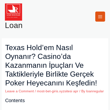
Skip
to
content
Main
Loan
Men
Texas Hold’em Nasıl
Oynanır? Casino’da
Kazanmanın İpuçları Ve
Taktikleriyle Birlikte Gerçek
Poker Heyecanını Keşfedin!
Leave a Comment
/
most-bet-giris.xyzsitesi apr
/ By
loanregular
Contents